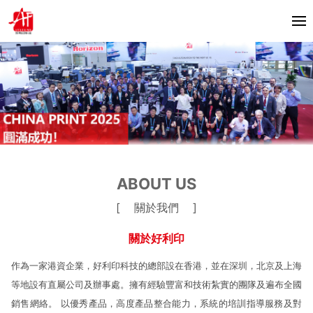
首頁
關於我們
產品中心
Horizon
合作夥伴
ABOUT US
Bacciottini
解決方案
[ 關於我們 ]
Foliant
Zechini
關於好利印
新聞資訊
作為一家港資企業，好利印科技的總部設在香港，並在深圳，北京及上海
公司動態
聯繫我們
等地設有直屬公司及辦事處。擁有經驗豐富和技術紮實的團隊及遍布全國
行業資訊
銷售網絡。 以優秀產品，高度產品整合能力，系統的培訓指導服務及對