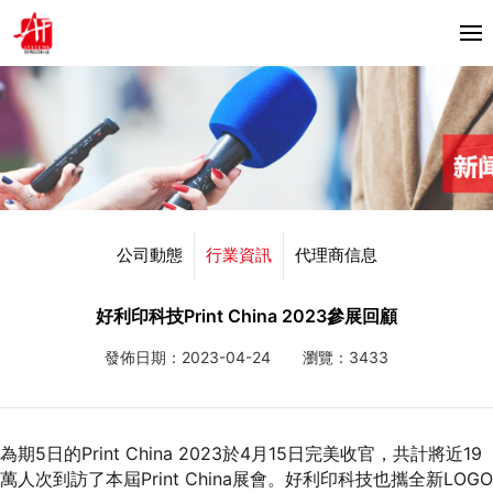
首頁
關於我們
產品中心
Horizon
公司動態
行業資訊
代理商信息
合作夥伴
Bacciottini
解決方案
好利印科技Print China 2023參展回顧
Foliant
發佈日期：2023-04-24
瀏覽：3433
Zechini
新聞資訊
公司動態
聯繫我們
為期5日的Print China 2023於4月15日完美收官，共計將近19
行業資訊
萬人次到訪了本屆Print China展會。好利印科技也攜全新LOGO