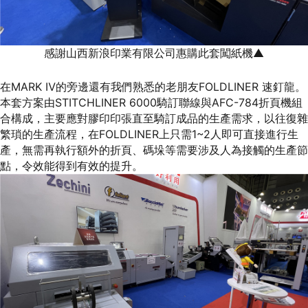
感謝山西新浪印業有限公司惠購此套闖紙機▲
在MARK Ⅳ的旁邊還有我們熟悉的老朋友FOLDLINER 速釘龍。
本套方案由STITCHLINER 6000騎訂聯線與AFC-784折頁機組
合構成，主要應對膠印印張直至騎訂成品的生產需求，以往復雜
繁瑣的生產流程，在FOLDLINER上只需1~2人即可直接進行生
產，無需再執行額外的折頁、碼垛等需要涉及人為接觸的生產節
點，令效能得到有效的提升。