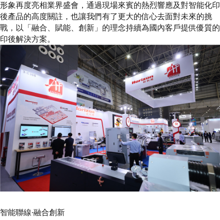
形象再度亮相業界盛會，通過現場來賓的熱烈響應及對智能化印
代理商信息
後產品的高度關註，也讓我們有了更大的信心去面對未來的挑
戰，以「融合、賦能、創新」的理念持續為國內客戶提供優質的
简体
繁體
EN
印後解決方案。
智能聯線·融合創新