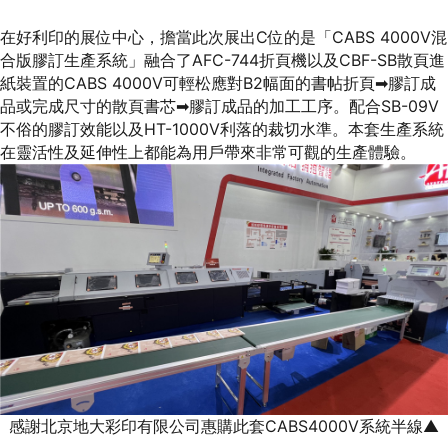
在好利印的展位中心，擔當此次展出C位的是「CABS 4000V混
合版膠訂生產系統」融合了AFC-744折頁機以及CBF-SB散頁進
紙裝置的CABS 4000V可輕松應對B2幅面的書帖折頁➡膠訂成
品或完成尺寸的散頁書芯➡膠訂成品的加工工序。配合SB-09V
不俗的膠訂效能以及HT-1000V利落的裁切水準。本套生產系統
在靈活性及延伸性上都能為用戶帶來非常可觀的生產體驗。
感謝北京地大彩印有限公司惠購此套CABS4000V系統半線▲