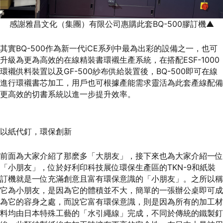
感謝雅昌文化（集團）有限公司惠購此套BQ-500膠訂機▲
其實BQ-500作為新一代iCE系列中最為出彩的設備之一，也可
升級為更為高效的在線精裝書環襯生產系統，在搭配ESF-1000
環襯供料裝置以及GF-500紗布供給裝置後，BQ-500即可在線
進行環襯書芯加工，用戶也可根據產能需求靈活為此套產線配備
更高效的切書系統以進一步提升效率。
以紙代釘，環保創新
前面為大家介紹了那麽多「大朋友」，接下來也為大家介紹一位
「小朋友」，位於好利印科技展位環保生產區的TKN-9和紙裝
訂機就是一位充滿創意且富有環保意識的「小朋友」。之所以稱
它為小朋友，是因為它的體積並不大，簡單的一張辦公桌即可成
為它的容身之處，而說它富有環保意識，則是因為所有的加工材
料均由日本特殊工藝的「水引繩線」完成，不同於傳統的鐵製釘