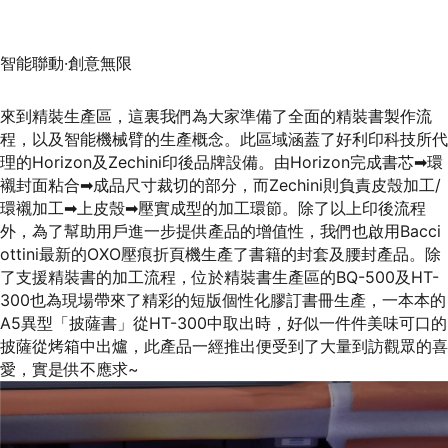
智能聯動·創意無限
來到精裝生產區，這裏我們為大家準備了全面的精裝書製作流
程，以及智能機械臂的生產概念。此區域涵蓋了好利印科技所代
理的Horizon及Zechini印後品牌設備。由Horizon完成書芯➡環
襯封面粘合➡成品尺寸裁切的部分，而Zechini則負責皮殼加工/
環襯加工➡上皮殼➡壓實成型的加工環節。除了以上印後流程
外，為了幫助用戶進一步提供產品的增值性，我們也啟用Bacci
ottini最新的OXO壓痕折頁機生產了書籍的封套及腰封產品。除
了支援精裝書的加工流程，位於精裝書生產區的BQ-500及HT-
300也為現場帶來了精彩的短版個性化膠訂書冊生產，一本本的
A5異型「披薩書」從HT-300中取出時，好似一件件美味可口的
披薩從烤箱中出爐，此產品一經推出便受到了大量到訪觀眾的喜
愛，實是供不應求~