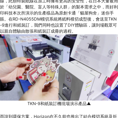
線，此類特製紙線在加工時擁有更高的安全性，在日本大量被用
於「幼兒園、醫院、盲人等特殊人群」的製本需求之中，而好利
印科技本次所演示的生產樣品為原創卡通「貓屋狗舍」迷你手
賬。在RD-N4055DM模切系統將紙料模切成型後，會送至TKN
-9進行和紙裝訂，我們同時也設置了DIY體驗區，讓到場觀眾可
以親自體驗由散張和紙裝訂成冊的過程。
TKN-9和紙裝訂機現場演示產品▲
而說到環保方案，Horizon在不久前也推出了結合模切系統及折