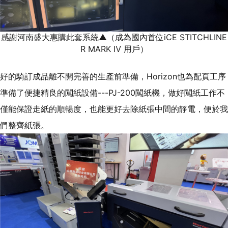
感謝河南盛大惠購此套系統▲（成為國內首位iCE STITCHLINE
R MARK Ⅳ 用戶）
好的騎訂成品離不開完善的生產前準備，Horizon也為配頁工序
準備了便捷精良的闖紙設備---PJ-200闖紙機，做好闖紙工作不
僅能保證走紙的順暢度，也能更好去除紙張中間的靜電，便於我
們整齊紙張。