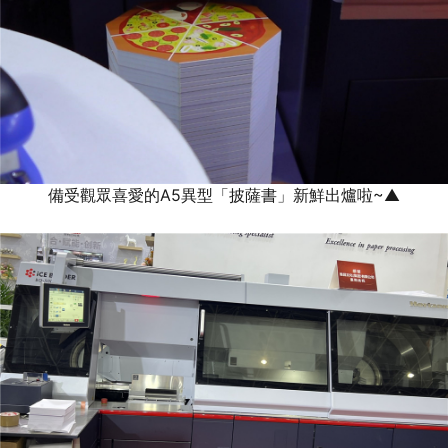
備受觀眾喜愛的A5異型「披薩書」新鮮出爐啦~▲