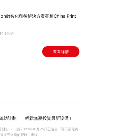
izon數智化印後解決方案亮相China Print
印後開始
查看詳情
資助計劃」，輕鬆無憂投資最新設備！
劃」）（於2023年10月25日正名自「再工業化資
香港設立新的智能生產線。