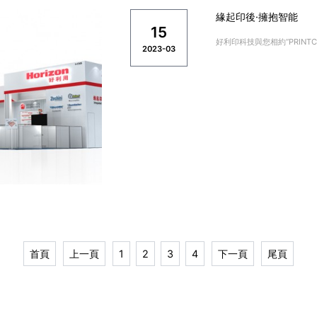
緣起印後·擁抱智能
15
好利印科技與您相約“PRINTCH
2023-03
首頁
上一頁
1
2
3
4
下一頁
尾頁