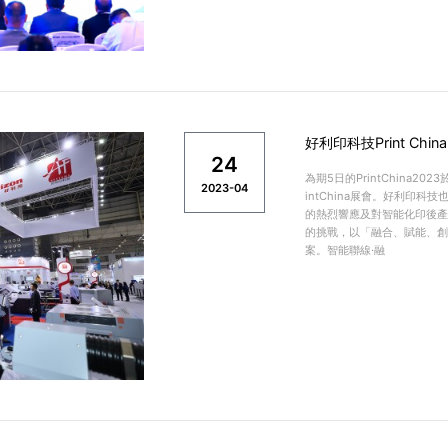
好利印科技Print Chin
24
為期5日的PrintChina2
2023-04
intChina展會。好利印
的熱烈響應及對智能化印後產
的挑戰，以「融合、賦能、創
案。智能聯線·融