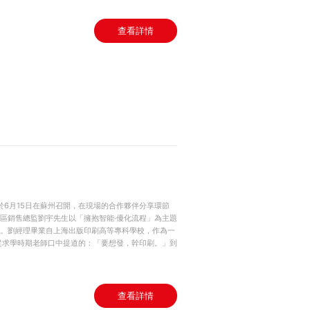
查看詳情
於6月15日在蘇州召開，在現場的合作夥伴分享環節
區銷售總監劉宇先生以「擁抱智能·優化流程」為主題
。劉經理畢業自上海出版印刷高等專科學校，作為一
從求學時期老師口中提道的：「要想發，幹印刷。」到
查看詳情