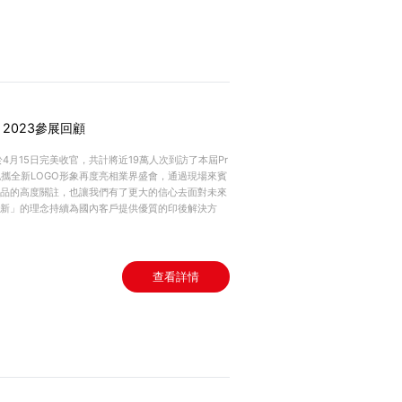
a 2023參展回顧
023於4月15日完美收官，共計將近19萬人次到訪了本屆Pr
科技也攜全新LOGO形象再度亮相業界盛會，通過現場來賓
品的高度關註，也讓我們有了更大的信心去面對未來
新」的理念持續為國內客戶提供優質的印後解決方
查看詳情