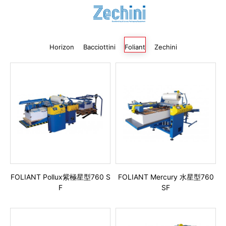
代理商信息
简体
繁體
EN
Horizon
Bacciottini
Foliant
Zechini
FOLIANT Pollux紫極星型760 S
FOLIANT Mercury 水星型760
F
SF