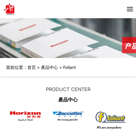
首頁
關於我們
產品中心
當前位置：
首页
>
產品中心
>
Foliant
Horizon
合作夥伴
Bacciottini
解決方案
PRODUCT CENTER
Foliant
產品中心
Zechini
新聞資訊
公司動態
聯繫我們
行業資訊