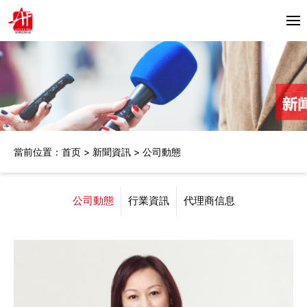
首頁
關於我們
產品中心
當前位置：
首页
>
新聞資訊
>
公司動態
Horizon
合作夥伴
Bacciottini
解決方案
公司動態
行業資訊
代理商信息
Foliant
Zechini
新聞資訊
公司動態
聯繫我們
行業資訊