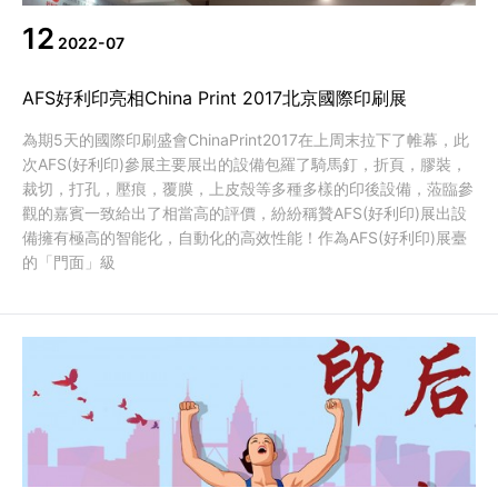
12
2022-07
AFS好利印亮相China Print 2017北京國際印刷展
為期5天的國際印刷盛會ChinaPrint2017在上周末拉下了帷幕，此
次AFS(好利印)參展主要展出的設備包羅了騎馬釘，折頁，膠裝，
裁切，打孔，壓痕，覆膜，上皮殼等多種多樣的印後設備，蒞臨參
觀的嘉賓一致給出了相當高的評價，紛紛稱贊AFS(好利印)展出設
備擁有極高的智能化，自動化的高效性能！作為AFS(好利印)展臺
的「門面」級