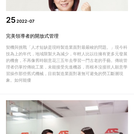
代理商信息
25
简体
繁體
EN
2022-07
完美領導者的開放式管理
契機與挑戰「人才短缺是現時製造業面對最嚴峻的問題。」現今科
技為上的年代，地域限製大為減少，年輕人比以往擁有更多元發展
的機會，不再像舊時願意花三五年去學習一門古老的手藝。傳統管
理者仍掌控傳統工業，未能接受先進機器，而根本沒接班人願意學
習操作那些舊式機械，目前製造業面對著無可避免的勞工斷層現
象。如何能優