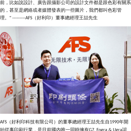
前，比如說設計、廣告跟攝影公司的設計文件都是跟色彩有關系
的，甚至是網絡或者媒體發表的一些圖片，我們都叫色彩管
理。
（好利印）董事總經理王喆先生
" ---------AFS
（好利印科技有限公司）的董事總經理王喆先生自
年開
AFS
1990
始從事印刷行業，是目前國內唯一同時擁有
認
G7, Fogra & Ugra