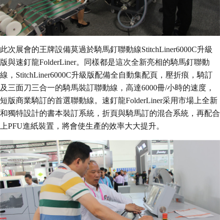
此次展會的王牌設備莫過於騎馬釘聯動線StitchLiner6000C升級
版與速釘龍FolderLiner。同樣都是這次全新亮相的騎馬釘聯動
線，StitchLiner6000C升級版配備全自動集配頁，壓折痕，騎訂
及三面刀三合一的騎馬裝訂聯動線，高達6000冊/小時的速度，
短版商業騎訂的首選聯動線。速釘龍FolderLiner采用市場上全新
和獨特設計的書本裝訂系統，折頁與騎馬訂的混合系統，再配合
上PFU進紙裝置，將會使生產的效率大大提升。