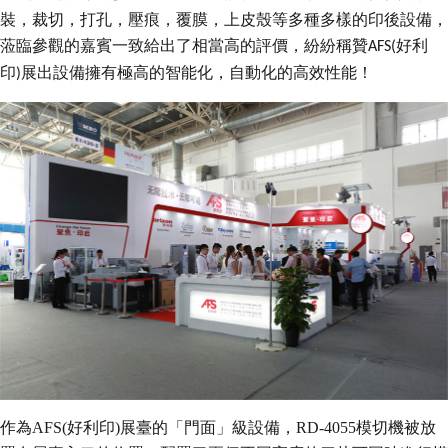
代理商信息
裝，裁切，打孔，壓痕，覆膜，上皮殼等多種多樣的印後設備，
蒞臨參觀的嘉賓一致給出了相當高的評價，紛紛稱贊
好利
AFS(
简体
繁體
EN
印
展出設備擁有極高的智能化，自動化的高效性能！
)
作為AFS(好利印)展臺的「門面」級設備，RD-4055模切機被放