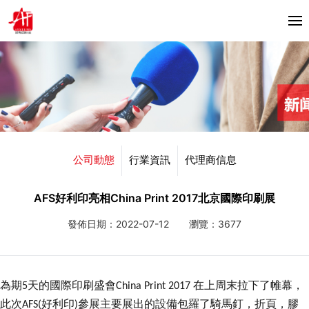
首頁
關於我們
產品中心
Horizon
公司動態
行業資訊
代理商信息
合作夥伴
Bacciottini
解決方案
AFS好利印亮相China Print 2017北京國際印刷展
Foliant
發佈日期：2022-07-12
瀏覽：3677
Zechini
新聞資訊
公司動態
聯繫我們
為期
天的國際印刷盛會
在上周末拉下了帷幕，
5
China Print 2017
行業資訊
此次
好利印
參展主要展出的設備包羅了騎馬釘，折頁，膠
AFS(
)