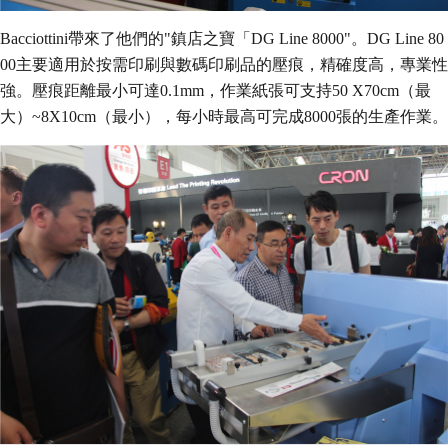
Bacciottini帶來了他們的"鎮店之寶「DG Line 8000"。DG Line 80
00主要適用於按需印刷與數碼印刷品的壓痕，精確度高，專業性
強。壓痕距離最小可達0.1mm，作業紙張可支持50 X70cm（最
大）~8X10cm（最小），每小時最高可完成8000張的生產作業。