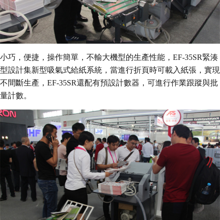
小巧，便捷，操作簡單，不輸大機型的生產性能，EF-35SR緊湊
型設計集新型吸氣式給紙系統，當進行折頁時可載入紙張，實現
不間斷生產，EF-35SR還配有預設計數器，可進行作業跟蹤與批
量計數。