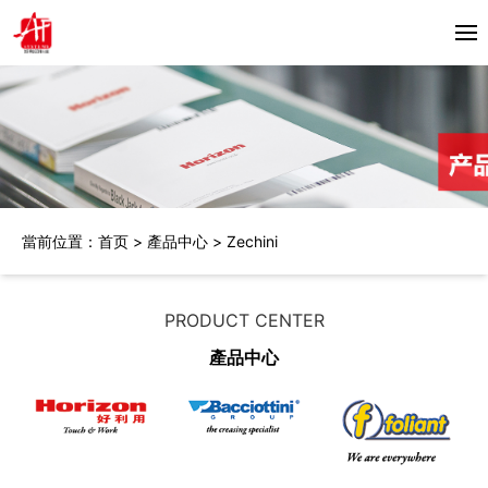
首頁
關於我們
產品中心
當前位置：
首页
>
產品中心
>
Zechini
Horizon
合作夥伴
Bacciottini
解決方案
PRODUCT CENTER
Foliant
產品中心
Zechini
新聞資訊
公司動態
聯繫我們
行業資訊