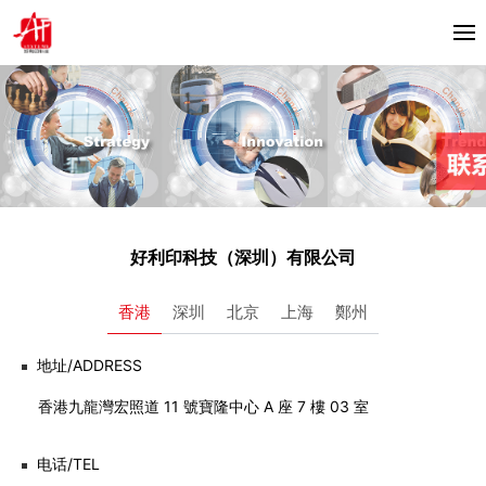
首頁
關於我們
產品中心
Horizon
合作夥伴
好利印科技（深圳）有限公司
Bacciottini
解決方案
香港
深圳
北京
上海
鄭州
Foliant
Zechini
地址/ADDRESS
新聞資訊
香港九龍灣宏照道 11 號寶隆中心 A 座 7 樓 03 室
公司動態
聯繫我們
行業資訊
电话/TEL