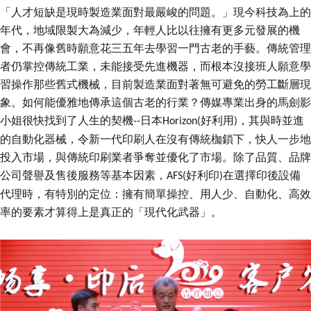
代理商信息
「人才短缺是現時製造業面對最嚴峻的問題。」現今科技為上的
年代，地域限製大為減少，年輕人比以往擁有更多元發展的機
简体
繁體
EN
會，不再像舊時願意花三五年去學習一門古老的手藝。傳統管理
者仍掌控傳統工業，未能接受先進機器，而根本沒接班人願意學
習操作那些舊式機械，目前製造業面對著無可避免的勞工斷層現
象。如何能優雅地傳承這個古老的行業？傳媒專業出身的馬劍影
小姐很快找到了人生的契機
日本
好利用
，其與時並進
--
Horizon(
)
的自動化器械，令新一代印刷人在沒有傳統枷鎖下，快人一步地
投入市場，與傳統印刷業者爭奪並優化了市場。除了品質、品牌
公司聲譽及售後服務等基本因素，
好利印
在選擇印後設備
AFS(
)
代理時，有特別的定位：擁有簡單操控、用人少、自動化、高效
率的要素才算得上是真正的「現代化武器」。