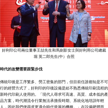
好利印公司兩位董事王喆先生和馬劍影女士與好利用公司總裁
堀 英二郎先生(中）合照
時代的改變需要跟緊步伐
傳統印後是工序繁多、勞工密集的部門，但目前任誰都知是不可
行的經營方式了，好利印的印後設備是給不熟悉傳統印刷流程的
新時代印刷人使用的。「現代人尋求可高速、高質、成本低的產
品方案，時代潮流令行業無法承擔長時期、系統化地培訓年輕
人，因此我們便尋求更適合時代發展的機種。」在設備硬體而