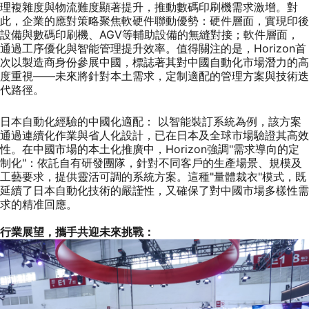
理複雜度與物流難度顯著提升，推動數碼印刷機需求激增。對
此，企業的應對策略聚焦軟硬件聯動優勢：硬件層面，實現印後
設備與數碼印刷機、AGV等輔助設備的無縫對接；軟件層面，
通過工序優化與智能管理提升效率。值得關注的是，Horizon首
次以製造商身份參展中國，標誌著其對中國自動化市場潛力的高
度重視——未來將針對本土需求，定制適配的管理方案與技術迭
代路徑。
日本自動化經驗的中國化適配： 以智能裝訂系統為例，該方案
通過連續化作業與省人化設計，已在日本及全球市場驗證其高效
性。在中國市場的本土化推廣中，Horizon強調"需求導向的定
制化"：依託自有研發團隊，針對不同客戶的生產場景、規模及
工藝要求，提供靈活可調的系統方案。這種"量體裁衣"模式，既
延續了日本自動化技術的嚴謹性，又確保了對中國市場多樣性需
求的精准回應。
行業展望，攜手共迎未來挑戰：