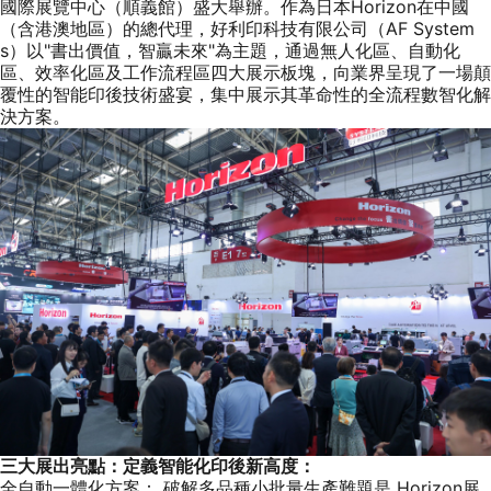
國際展覽中心（順義館）盛大舉辦。作為日本Horizon在中國
代理商信息
（含港澳地區）的總代理，好利印科技有限公司（AF System
s）以"書出價值，智贏未來"為主題，通過無人化區、自動化
简体
繁體
EN
區、效率化區及工作流程區四大展示板塊，向業界呈現了一場顛
覆性的智能印後技術盛宴，集中展示其革命性的全流程數智化解
決方案。
三大展出亮點：定義智能化印後新高度：
全自動一體化方案： 破解多品種小批量生產難題是 Horizon展