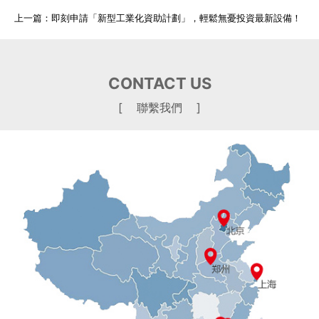
上一篇：
即刻申請「新型工業化資助計劃」，輕鬆無憂投資最新設備！
CONTACT US
[ 聯繫我們 ]