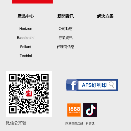
產品中心
新聞資訊
解決方案
Horizon
公司動態
Bacciottini
行業資訊
Foliant
代理商信息
Zechini
微信公眾號
阿里巴巴店鋪
抖音號