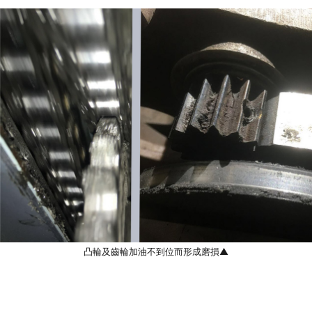
凸輪及齒輪加油不到位而形成磨損▲