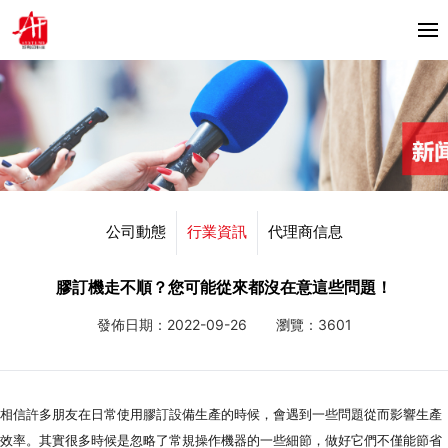
首頁
關於我們
產品中心
Horizon
公司動態
行業資訊
代理商信息
合作夥伴
Bacciottini
解決方案
膠訂機走不順？您可能從來都沒在意這些問題！
Foliant
發佈日期：2022-09-26
瀏覽：3601
Zechini
新聞資訊
公司動態
聯繫我們
相信許多朋友在日常使用膠訂設備生產的時候，會遇到一些問題從而影響生產
行業資訊
效率。其實很多時候是忽略了常規操作機器的一些細節，做好它們不僅能節省