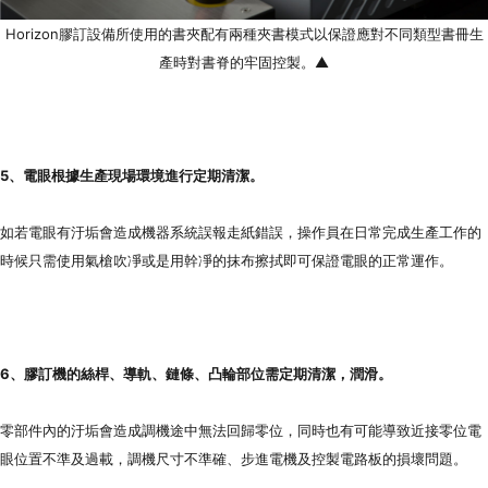
Horizon膠訂設備所使用的書夾配有兩種夾書模式以保證應對不同類型書冊生
產時對書脊的牢固控製。▲
5、電眼根據生產現場環境進行定期清潔。
如若電眼有汙垢會造成機器系統誤報走紙錯誤，操作員在日常完成生產工作的
時候只需使用氣槍吹凈或是用幹凈的抹布擦拭即可保證電眼的正常運作。
6、膠
訂
機的絲桿、導軌、鏈條、凸輪部位需定期清潔，潤滑。
零部件內的汙垢會造成調機途中無法回歸零位，同時也有可能導致近接零位電
眼位置不準及過載，調機尺寸不準確、步進電機及控製電路板的損壞問題。