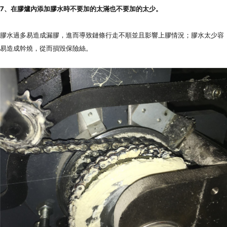
7、在膠爐內添加膠水時不要加的太滿也不要加的太少。
膠水過多易造成漏膠，進而導致鏈條行走不順並且影響上膠情況；膠水太少容
易造成幹燒，從而損毀保險絲。