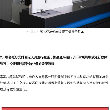
Horizon BQ-270VC無線膠訂機電子尺▲
2、機器最好安排固定人員進行生產，如生產時進行了不常規調機或進行故障
調整，交接班時請告知並做好登記通報。
當出現故障錯報時，操作人員應第一時間登記下觸控屏上所顯示的誤圖示及錯
誤編碼，並在交接班時需向接替人員做出通報，以便預防接替人員誤操作而造
成設備故障嚴重化。