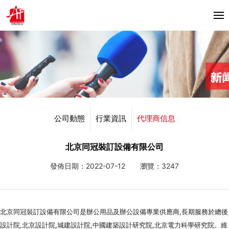
首頁
關於我們
產品中心
Horizon
公司動態
行業資訊
代理商信息
合作夥伴
Bacciottini
解決方案
北京同冠裝訂設備有限公司
Foliant
發佈日期：2022-07-12
瀏覽：3247
Zechini
新聞資訊
公司動態
聯繫我們
北京同冠裝訂設備有限公司是辦公用品及辦公設備專業供應商,長期服務於總後
行業資訊
設計院,北京設計院,城建設計院,中國建築設計研究院,北京電力科學研究院。維