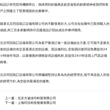
代理商信息
拓設計研究院等機關單位，熱情周到的服務及銳意進取的創業精神使我們與客
戶之間建立了堅實穩固的合夥夥伴。
简体
繁體
EN
隨著北京同冠裝訂設備有限公司的不斷發展壯大,公司在短短幾年已取得驕人的
成績,與三百多家數碼快印店建築設計院結成合作夥伴關系。
北京同冠裝訂設備有限公司為客戶量身訂做一套設備組合方案,它可能不是最先
進的設備但肯定是最適合您的設備。當設備到位,安裝調試後同冠免費提供24
小時操作培訓，以最優惠的價格提供設備耗材,並提供24小時送貨上門及設備
維修。
北京同冠裝訂設備有限公司將繼續堅持以客為先的經營理念,恪守承諾急人所急
的經營方針,為您提供最滿意的服務。
上一篇：
北京方迪佳印科貿有限公司
下一篇：
上海印沃科技發展有限公司