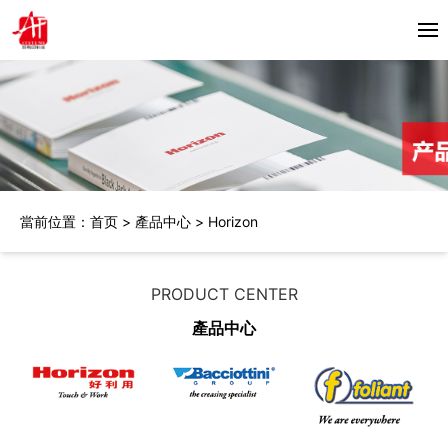
首頁
關於我們
產品中心
當前位置：
首页
>
產品中心
>
Horizon
Horizon
合作夥伴
Bacciottini
解決方案
PRODUCT CENTER
Foliant
產品中心
Zechini
新聞資訊
公司動態
聯繫我們
行業資訊