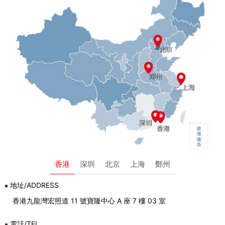
香港
深圳
北京
上海
鄭州
地址/ADDRESS
香港九龍灣宏照道 11 號寶隆中心 A 座 7 樓 03 室
電話/TEL