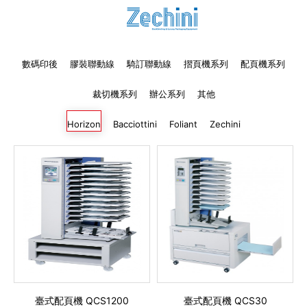
代理商信息
简体
繁體
EN
數碼印後
膠裝聯動線
騎訂聯動線
摺頁機系列
配頁機系列
裁切機系列
辦公系列
其他
Horizon
Bacciottini
Foliant
Zechini
臺式配頁機 QCS1200
臺式配頁機 QCS30