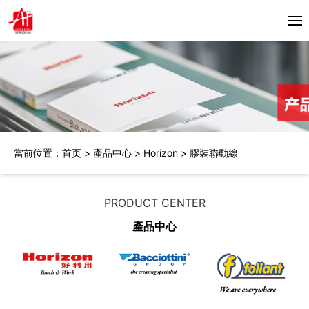
首頁
關於我們
產品中心
當前位置：
首页
>
產品中心
>
Horizon
>
膠裝聯動線
Horizon
合作夥伴
Bacciottini
解決方案
PRODUCT CENTER
Foliant
產品中心
Zechini
新聞資訊
公司動態
聯繫我們
行業資訊