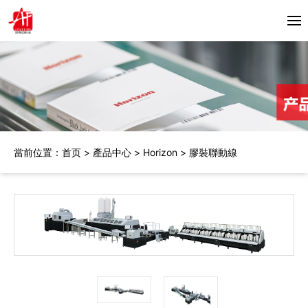
首頁
關於我們
產品中心
當前位置：
首页
>
產品中心
>
Horizon
>
膠裝聯動線
Horizon
合作夥伴
Bacciottini
解決方案
Foliant
Zechini
新聞資訊
公司動態
聯繫我們
行業資訊