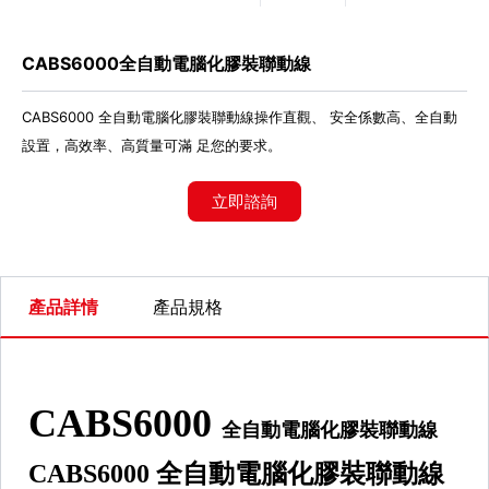
代理商信息
CABS6000全自動電腦化膠裝聯動線
简体
繁體
EN
CABS6000 全自動電腦化膠裝聯動線操作直觀、 安全係數高、全自動
設置，高效率、高質量可滿 足您的要求。
立即諮詢
產品詳情
產品規格
CABS6000
全自動電腦化膠裝聯動線
CABS6000 全自動電腦化膠裝聯動線