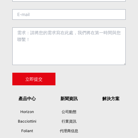
產品中心
新聞資訊
解決方案
Horizon
公司動態
Bacciottini
行業資訊
Foliant
代理商信息