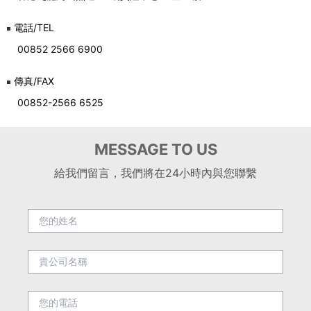
電話/TEL
00852 2566 6900
傳真/FAX
00852-2566 6525
MESSAGE TO US
給我們留言，我們將在24小時內與您聯繫