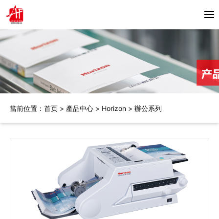
首頁
關於我們
產品中心
當前位置：
首页
>
產品中心
>
Horizon
>
辦公系列
Horizon
合作夥伴
Bacciottini
解決方案
Foliant
Zechini
新聞資訊
公司動態
聯繫我們
行業資訊