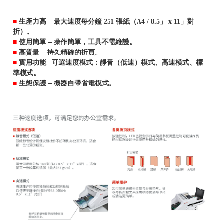
■
生產力高 ‒ 最大速度每分鐘 251 張紙（A4 / 8.5」 x 11」對
折）。
■
使用簡單 ‒ 操作簡單，工具不需維護。
■
高質量 ‒ 持久精確的折頁。
■
實用功能‒ 可選速度模式：靜音（低速）模式、高速模式、標
準模式。
■
生態保護 ‒ 機器自帶省電模式。