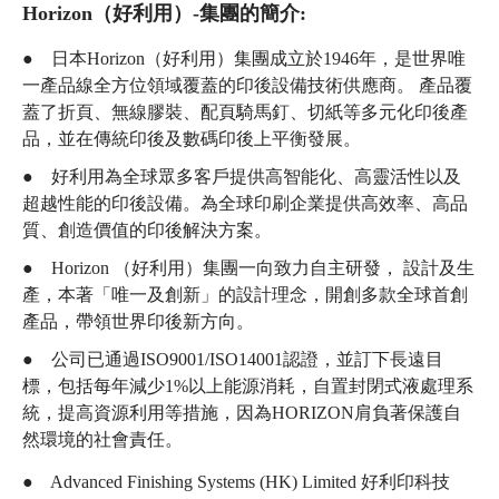
Horizon（好利用）-集團的簡介:
● 日本Horizon（好利用）集團成立於1946年，是世界唯
一產品線全方位領域覆蓋的印後設備技術供應商。 產品覆
蓋了折頁、無線膠裝、配頁騎馬釘、切紙等多元化印後產
品，並在傳統印後及數碼印後上平衡發展。
● 好利用為全球眾多客戶提供高智能化、高靈活性以及
超越性能的印後設備。為全球印刷企業提供高效率、高品
質、創造價值的印後解決方案。
● Horizon （好利用）集團一向致力自主研發， 設計及生
產，本著「唯一及創新」的設計理念，開創多款全球首創
產品，帶領世界印後新方向。
● 公司已通過ISO9001/ISO14001認證，並訂下長遠目
標，包括每年減少1%以上能源消耗，自置封閉式液處理系
統，提高資源利用等措施，因為HORIZON肩負著保護自
然環境的社會責任。
● Advanced Finishing Systems (HK) Limited 好利印科技