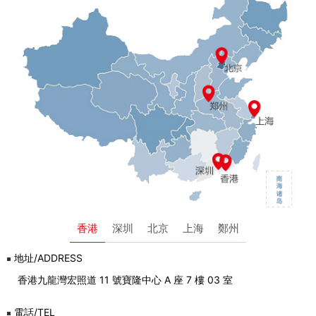
香港
深圳
北京
上海
鄭州
地址/ADDRESS
香港九龍灣宏照道 11 號寶隆中心 A 座 7 樓 03 室
電話/TEL