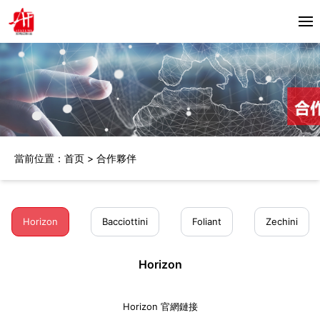
首頁
關於我們
產品中心
當前位置：
首页
>
合作夥伴
Horizon
合作夥伴
Bacciottini
解決方案
Foliant
Horizon
Bacciottini
Foliant
Zechini
Zechini
新聞資訊
Horizon
公司動態
聯繫我們
行業資訊
Horizon 官網鏈接