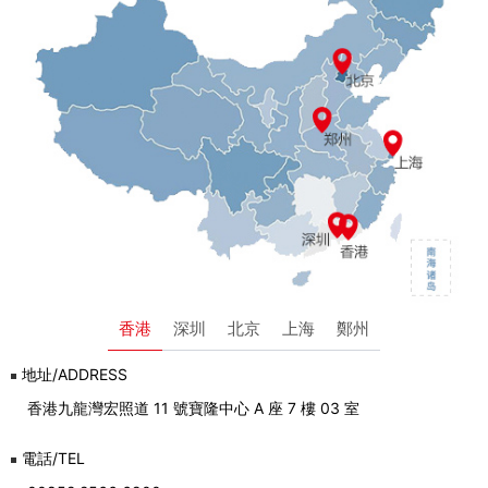
香港
深圳
北京
上海
鄭州
地址/ADDRESS
香港九龍灣宏照道 11 號寶隆中心 A 座 7 樓 03 室
電話/TEL