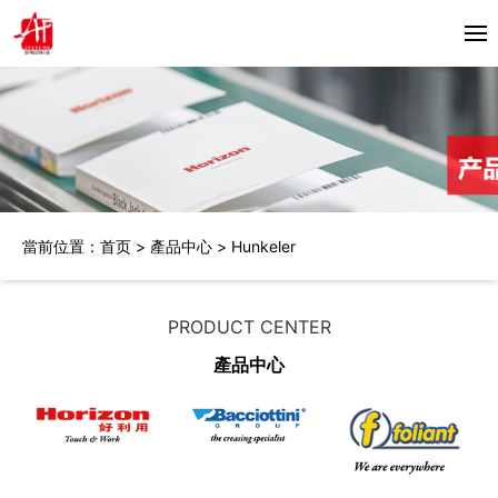
首頁
關於我們
產品中心
當前位置：
首页
>
產品中心
>
Hunkeler
Horizon
合作夥伴
Bacciottini
解決方案
PRODUCT CENTER
Foliant
產品中心
Zechini
新聞資訊
公司動態
聯繫我們
行業資訊