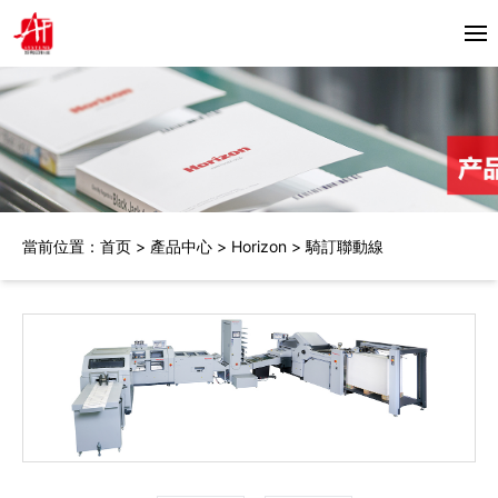
首頁
關於我們
產品中心
當前位置：
首页
>
產品中心
>
Horizon
>
騎訂聯動線
Horizon
合作夥伴
Bacciottini
解決方案
Foliant
Zechini
新聞資訊
公司動態
聯繫我們
行業資訊