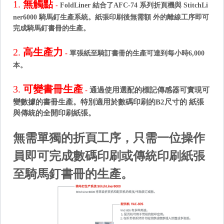
1.
無觸點
-
FoldLiner 結合了AFC-74 系列折頁機與 StitchLi
ner6000 騎馬釘生產系統。紙張印刷後無需額 外的離線工序即可
完成騎
馬釘書冊的生產。
2.
高生產力
-
單張紙至騎訂書冊的生產可達到每小時6,000
本。
3.
可變書冊生產
-
通過使用選配的標記傳感器可實現可
變數據的書冊生產。特別適用於數碼印刷的B2尺寸的 紙張
與傳統的全開印刷紙張。
無需單獨的折頁工序，只需一位操作
員即可完成數碼印刷或傳統印刷紙張
至騎馬釘書冊的生產。