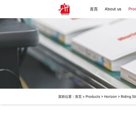
首頁
About us
Pro
Hor
Bacci
Fol
Zec
當前位置：
首页
>
Products
>
Horizon
>
Riding St