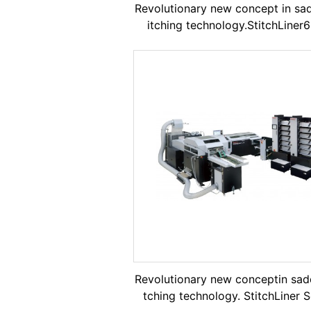
Revolutionary new concept in sad
itching technology.StitchLiner
Revolutionary new conceptin sadd
tching technology. StitchLiner S