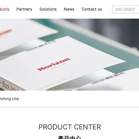
ducts
Partners
Solutions
News
Contact us
izon
Company news
ottini
Industry information
iant
Agent information
hini
itching Line
PRODUCT CENTER
產品中心