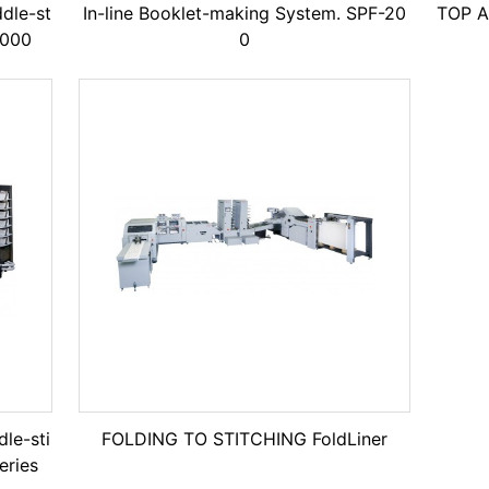
dle-st
In-line Booklet-making System. SPF-20
TOP 
6000
0
le-sti
FOLDING TO STITCHING FoldLiner
eries