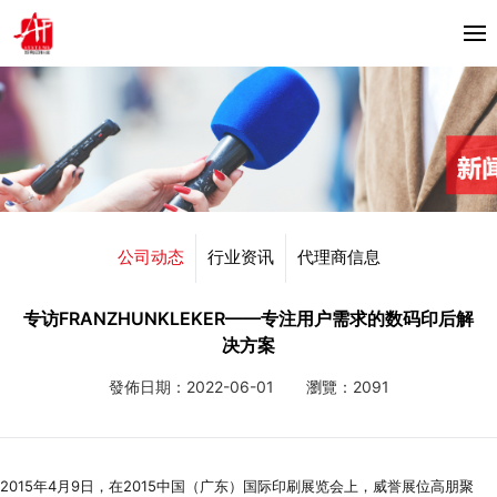
首頁
关于我们
产品中心
Horizon
公司动态
行业资讯
代理商信息
合作伙伴
Bacciottini
解决方案
专访FRANZHUNKLEKER——专注用户需求的数码印后解
Foliant
决方案
Zechini
新闻资讯
發佈日期：2022-06-01
瀏覽：2091
公司动态
联系我们
行业资讯
2015年4月9日，在2015中国（广东）国际印刷展览会上，威誉展位高朋聚