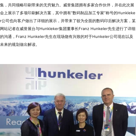
代理商信息
集，共同领略印刷带来的无穷魅力。威誉集团拥有多家合作伙伴，并在此次展
会上展示了多项印刷解决方案，其中拥有“数码制品加工专家”称号的Hunkleke
简体
繁體
EN
r公司也向客户做出了详细的展示，并带来了较为全面的数码印后解决方案，某
网站记者在威誉展台与Hunkleker集团董事长Franz Hunkeler先生进行了详细
的沟通，Franz Hunkeler先生在现场饶有兴致的对于Hunkeler公司现在以及
未来的规划做出解读。