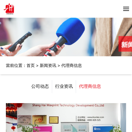
首頁
关于我们
产品中心
當前位置：
首页
>
新闻资讯
>
代理商信息
Horizon
合作伙伴
Bacciottini
解决方案
公司动态
行业资讯
代理商信息
Foliant
Zechini
新闻资讯
公司动态
联系我们
行业资讯