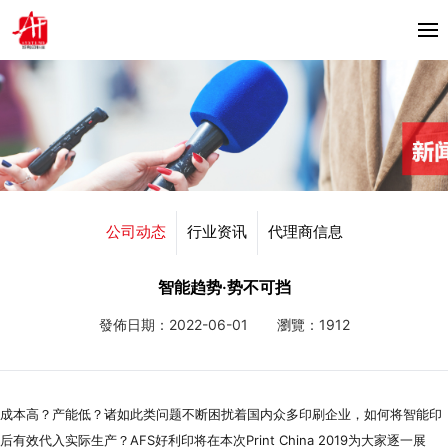
首頁
关于我们
产品中心
Horizon
公司动态
行业资讯
代理商信息
合作伙伴
Bacciottini
解决方案
智能趋势·势不可挡
Foliant
發佈日期：2022-06-01
瀏覽：1912
Zechini
新闻资讯
公司动态
联系我们
成本高？产能低？诸如此类问题不断困扰着国内众多印刷企业，如何将智能印
行业资讯
后有效代入实际生产？AFS好利印将在本次Print China 2019为大家逐一展