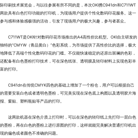
代理商信息
际印刷技术展览会，与以往参展有所不同的是，本次OKI携C941dn和C711WT
两款具有白色打印功能的打印机，为现场用户提供个性化数码印花服务。这一
简体
繁體
EN
参与感和体验感极强的活动，引发了现场用户的极大兴趣，参与者甚众。
C711WT是OKI针对数码印花市场推出的A4高性价比机型。OKI自主研发的
独特的“CMYW（青品黄白）”色彩系统，为市场提供了高性价比的选择，极大
地降低了高端个性化数码印花的门槛。不仅能快速稳定的还原出斑斓的色彩，
还配备有白色墨粉打印技术，可在深色纸张、透明膜及转印材料上实现色彩丰
富的打印。
C941dn在传统CMYK四色的基础上增加了一个粉仓，用户可以根据自己
的需要安装白色或者透明色墨粉，可完美实现在深色底上构图以及透明胶片海
报、窗贴、塑料瓶贴等产品的打印。
这两款机器在深色介质上打印时，可以在深色的转印纸上先打印一层白色
的墨粉，再在白色的墨粉上进行原图的打印，这样就能完美解决普通打印机出
现的偏色或者颜色不准确的问题。