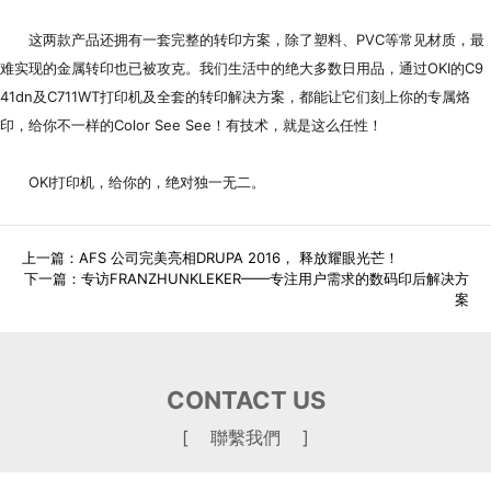
这两款产品还拥有一套完整的转印方案，除了塑料、PVC等常见材质，最
难实现的金属转印也已被攻克。我们生活中的绝大多数日用品，通过OKI的C9
41dn及C711WT打印机及全套的转印解决方案，都能让它们刻上你的专属烙
印，给你不一样的Color See See！有技术，就是这么任性！
OKI打印机，给你的，绝对独一无二。
上一篇：
AFS 公司完美亮相DRUPA 2016， 释放耀眼光芒！
下一篇：
专访FRANZHUNKLEKER——专注用户需求的数码印后解决方
案
CONTACT US
[ 聯繫我們 ]