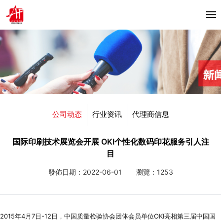
首頁
关于我们
产品中心
Horizon
公司动态
行业资讯
代理商信息
合作伙伴
Bacciottini
解决方案
国际印刷技术展览会开展 OKI个性化数码印花服务引人注
Foliant
目
Zechini
新闻资讯
發佈日期：2022-06-01
瀏覽：1253
公司动态
联系我们
行业资讯
2015年4月7日-12日，中国质量检验协会团体会员单位OKI亮相第三届中国国