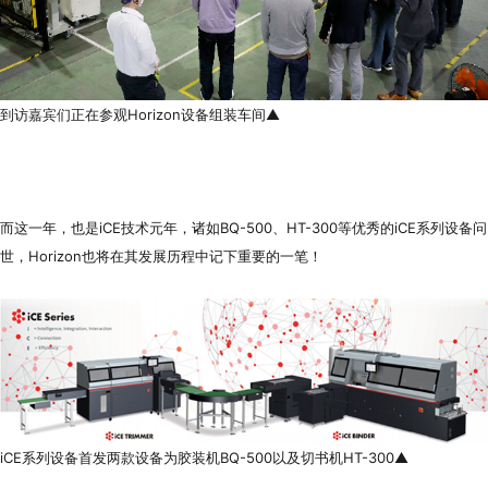
到访嘉宾们正在参观Horizon设备组装车间▲
而这一年，也是iCE技术元年，诸如BQ-500、HT-300等优秀的iCE系列设备问
世，Horizon也将在其发展历程中记下重要的一笔！
iCE系列设备首发两款设备为胶装机BQ-500以及切书机HT-300▲