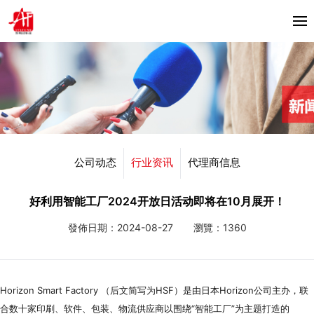
首頁
关于我们
产品中心
Horizon
公司动态
行业资讯
代理商信息
合作伙伴
Bacciottini
解决方案
好利用智能工厂2024开放日活动即将在10月展开！
Foliant
發佈日期：2024-08-27
瀏覽：1360
Zechini
新闻资讯
公司动态
联系我们
Horizon Smart Factory （后文简写为HSF）是由日本Horizon公司主办，联
行业资讯
合数十家印刷、软件、包装、物流供应商以围绕“智能工厂”为主题打造的