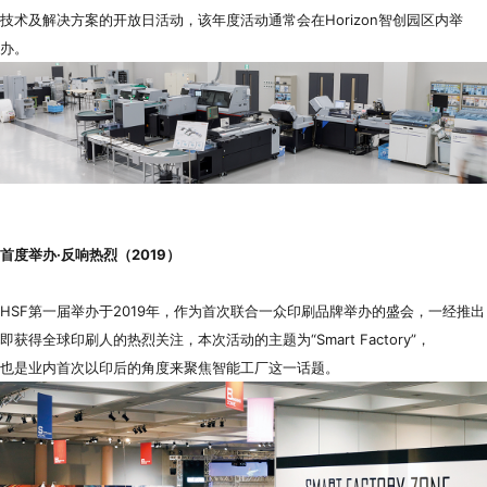
代理商信息
技术及解决方案的开放日活动，该年度活动通常会在Horizon智创园区内举
办。
简体
繁體
EN
首度举办·反响热烈（2019）
HSF第一届举办于2019年，作为首次联合一众印刷品牌举办的盛会，一经推出
即获得全球印刷人的热烈关注，本次活动的主题为“Smart Factory”，
也是业内首次以印后的角度来聚焦智能工厂这一话题。