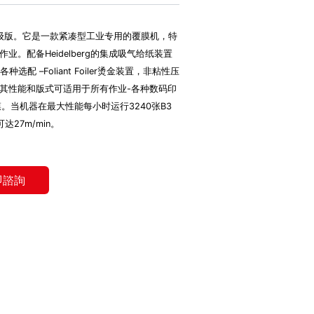
F版本的升级版。它是一款紧凑型工业专用的覆膜机，特
。配备Heidelberg的集成吸气给纸装置
选配 –Foliant Foiler烫金装置，非粘性压
其性能和版式可适用于所有作业-各种数码印
。当机器在最大性能每小时运行3240张B3
达27m/min。
即諮詢